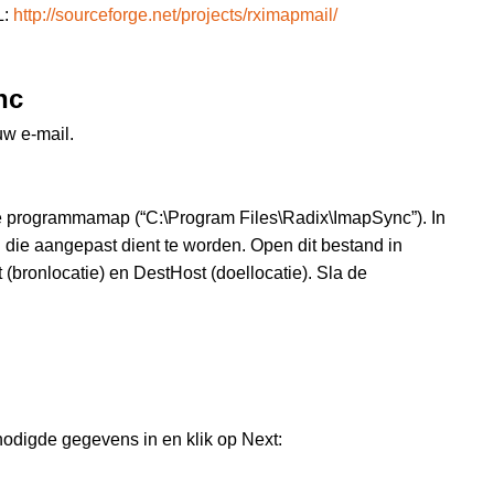
L:
http://sourceforge.net/projects/rximapmail/
nc
uw e-mail.
e programmamap (“C:\Program Files\Radix\ImapSync”). In
die aangepast dient te worden. Open dit bestand in
 (bronlocatie) en DestHost (doellocatie). Sla de
odigde gegevens in en klik op Next: