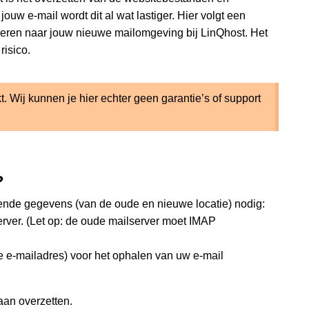
w e-mail wordt dit al wat lastiger. Hier volgt een
reren naar jouw nieuwe mailomgeving bij LinQhost. Het
risico.
. Wij kunnen je hier echter geen garantie’s of support
?
gende gegevens (van de oude en nieuwe locatie) nodig:
rver. (Let op: de oude mailserver moet IMAP
ge e-mailadres) voor het ophalen van uw e-mail
an overzetten.