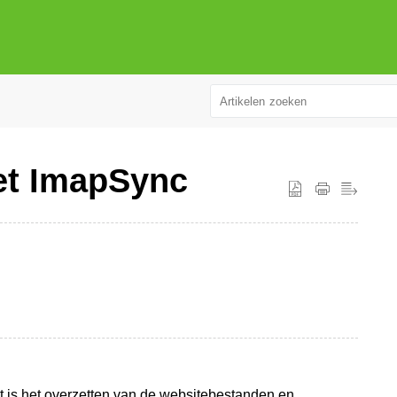
et ImapSync
t is het overzetten van de websitebestanden en