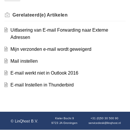
Gerelateerd(e)
Artikelen
Uitfasering van E-mail Forwarding naar Externe
Adressen
Mijn verzonden e-mail wordt geweigerd
Mail instellen
E-mail werkt niet in Outlook 2016
E-mail Instellen in Thunderbird
Kieler Bocht 9
+31 (0)50 30 500 90
© LinQhost B.V.
9723 JA Groningen
servicedesk@linqhost.nl