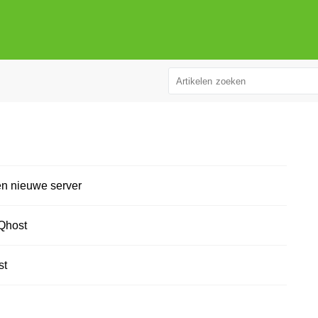
en nieuwe server
Qhost
st