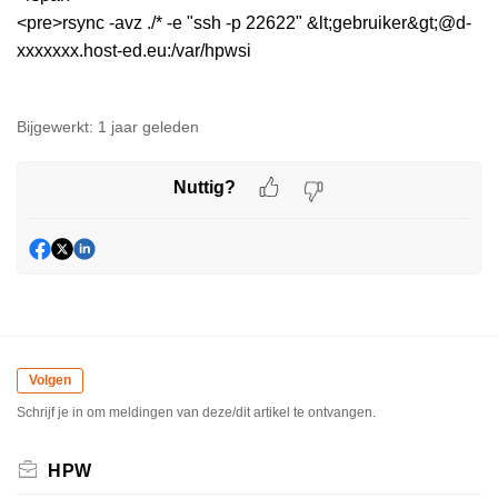
<pre>rsync -avz ./* -e "ssh -p 22622" &lt;gebruiker&gt;@d-
xxxxxxx.host-ed.eu:/var/hpwsi
Bijgewerkt:
1 jaar geleden
Nuttig?
Volgen
Schrijf je in om meldingen van deze/dit artikel te ontvangen.
HPW