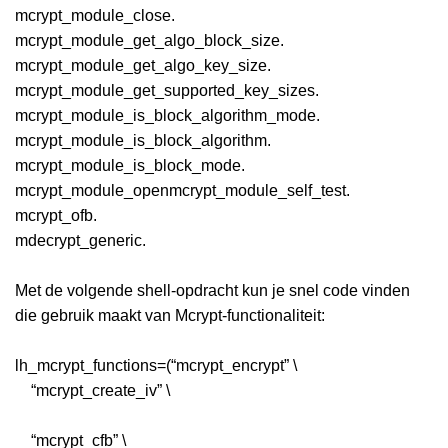
mcrypt_module_close.
mcrypt_module_get_algo_block_size.
mcrypt_module_get_algo_key_size.
mcrypt_module_get_supported_key_sizes.
mcrypt_module_is_block_algorithm_mode.
mcrypt_module_is_block_algorithm.
mcrypt_module_is_block_mode.
mcrypt_module_openmcrypt_module_self_test.
mcrypt_ofb.
mdecrypt_generic.
Met de volgende shell-opdracht kun je snel code vinden
die gebruik maakt van Mcrypt-functionaliteit:
lh_mcrypt_functions=(“mcrypt_encrypt” \
“mcrypt_create_iv” \
“mcrypt_cfb” \