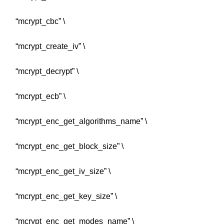
“mcrypt_cbc” \
“mcrypt_create_iv” \
“mcrypt_decrypt” \
“mcrypt_ecb” \
“mcrypt_enc_get_algorithms_name” \
“mcrypt_enc_get_block_size” \
“mcrypt_enc_get_iv_size” \
“mcrypt_enc_get_key_size” \
“mcrypt_enc_get_modes_name” \