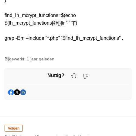
)
find_lh_mcrypt_functions=$(echo
${lh_mcrypt_functions[@]}|tr ” ” “|”)
grep -Ern –include “*.php” “$find_lh_mcrypt_functions” .
Bijgewerkt:
1 jaar geleden
Nuttig?
Volgen