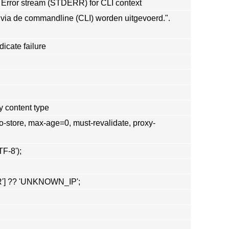
 Error stream (STDERR) for CLI context
via de commandline (CLI) worden uitgevoerd.".
dicate failure
y content type
o-store, max-age=0, must-revalidate, proxy-
F-8');
] ?? 'UNKNOWN_IP';