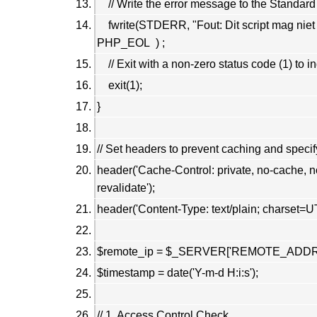
// Write the error message to the Standard
fwrite(STDERR, "Fout: Dit script mag niet 
PHP_EOL ) ;
// Exit with a non-zero status code (1) to in
exit(1);
}
// Set headers to prevent caching and specif
header('Cache-Control: private, no-cache, n
revalidate');
header('Content-Type: text/plain; charset=UT
$remote_ip = $_SERVER['REMOTE_ADDR'
$timestamp = date('Y-m-d H:i:s');
// 1. Access Control Check