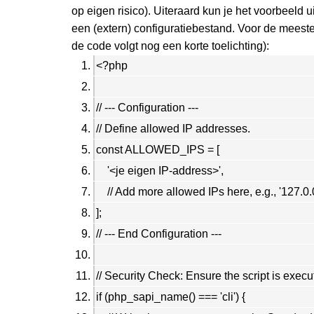
op eigen risico). Uiteraard kun je het voorbeeld u
een (extern) configuratiebestand. Voor de meeste
de code volgt nog een korte toelichting):
<?php
// --- Configuration ---
// Define allowed IP addresses.
const ALLOWED_IPS = [
'<je eigen IP-address>',
// Add more allowed IPs here, e.g., '127.0.
];
// --- End Configuration ---
// Security Check: Ensure the script is execu
if (php_sapi_name() === 'cli') {