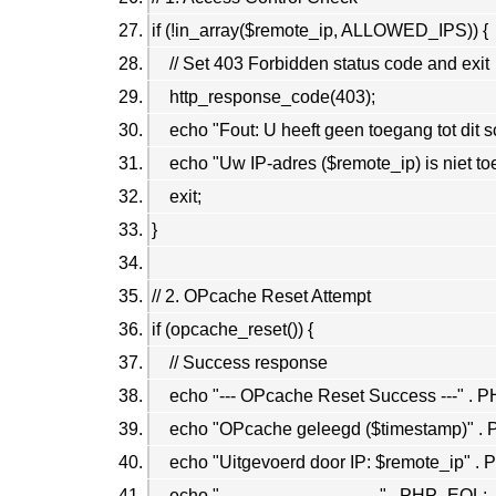
if (!in_array($remote_ip, ALLOWED_IPS)) {
// Set 403 Forbidden status code and exit
http_response_code(403);
echo "Fout: U heeft geen toegang tot dit s
echo "Uw IP-adres ($remote_ip) is niet t
exit;
}
// 2. OPcache Reset Attempt
if (opcache_reset()) {
// Success response
echo "--- OPcache Reset Success ---" . 
echo "OPcache geleegd ($timestamp)" .
echo "Uitgevoerd door IP: $remote_ip" .
echo "-----------------------------" . PHP_EOL;