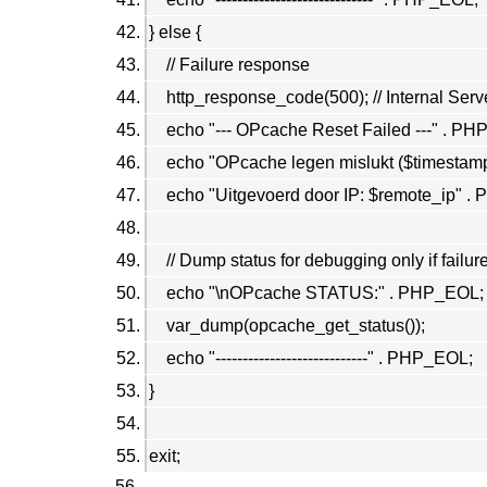
} else {
// Failure response
http_response_code(500); // Internal Server
echo "--- OPcache Reset Failed ---" . PH
echo "OPcache legen mislukt ($timestam
echo "Uitgevoerd door IP: $remote_ip" .
// Dump status for debugging only if failur
echo "\nOPcache STATUS:" . PHP_EOL;
var_dump(opcache_get_status());
echo "----------------------------" . PHP_EOL;
}
exit;