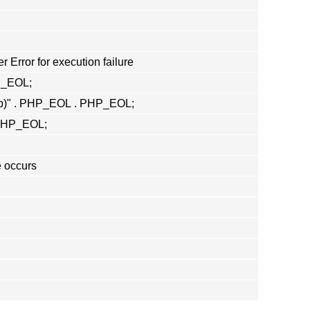
 Error for execution failure
P_EOL;
p)" . PHP_EOL . PHP_EOL;
 PHP_EOL;
e occurs